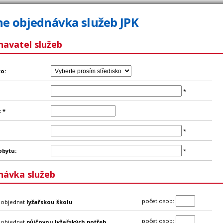
ne objednávka služeb JPK
navatel služeb
o:
*
:
*
*
obytu:
*
návka služeb
počet osob
:
 objednat
lyžařskou školu
počet osob
:
 objednat
půjčovnu lyžařských potřeb