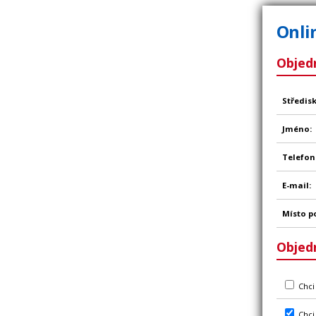
Onli
Objed
Středisk
Jméno:
Telefon
E-mail:
Místo p
Objed
Chci
Chci